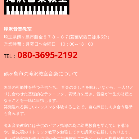
滝沢音楽教室
埼玉県鶴ヶ島市藤金８７８－８７(若葉駅西口徒歩6分）
営業時間：月曜日〜金曜日 10：00～18：00
080-3695-2192
TEL：
鶴ヶ島市の滝沢教室音楽について
無限の可能性を持つ子供たち。 音楽の楽しさを味わいながら、一人ひと
りに合わせた基礎的なテクニック、表現力を磨き、音楽が一生の財産と
なることを一緒に目指します。
笑顔溢れる楽しいレッスンを体験することで、自ら練習に向き合う姿勢
も育みます。
滝沢音楽教室には子供のピアノ指導の為に幼児教育を学んでいる講師
や、最先端のリトミック教育を勉強してきた講師が在籍しております。
また英語実務を使う現場や子供英語教室にて子どもたちへ指導経験のあ