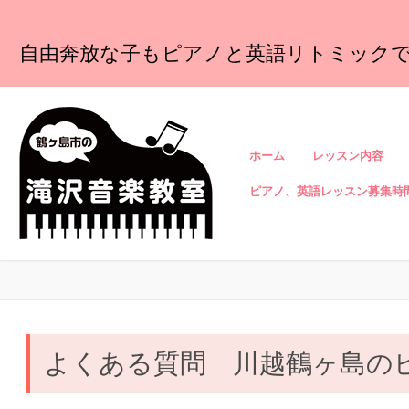
コ
ン
自由奔放な子もピアノと英語リトミック
テ
ン
ツ
へ
ス
ホーム
レッスン内容
キ
ッ
ピアノ、英語レッスン募集時
プ
よくある質問 川越鶴ヶ島の