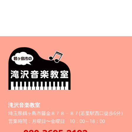
滝沢音楽教室
埼玉県鶴ヶ島市藤金８７８－８７(若葉駅西口徒歩6分）
営業時間：月曜日〜金曜日 10：00～18：00